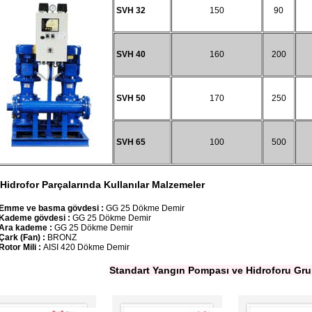
SVH 32
150
90
SVH 40
160
200
SVH 50
170
250
SVH 65
100
500
Hidrofor Parçalarında Kullanılar Malzemeler
Emme ve basma gövdesi :
GG 25 Dökme Demir
Kademe gövdesi :
GG 25 Dökme Demir
Ara kademe :
GG 25 Dökme Demir
Çark (Fan) :
BRONZ
Rotor Mili :
AISI 420 Dökme Demir
Standart Yangın Pompası ve Hidroforu Gr