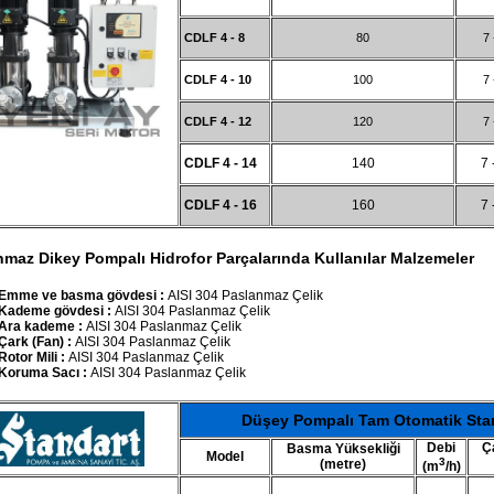
CDLF 4 - 8
80
7 
CDLF 4 - 10
100
7 
CDLF 4 - 12
120
7 
CDLF 4 - 14
140
7 
CDLF 4 - 16
160
7 
nmaz Dikey Pompalı Hidrofor Parçalarında Kullanılar Malzemeler
Emme ve basma gövdesi :
AISI 304 Paslanmaz Çelik
Kademe gövdesi :
AISI 304 Paslanmaz Çelik
Ara kademe :
AISI 304 Paslanmaz Çelik
Çark (Fan) :
AISI 304 Paslanmaz Çelik
Rotor Mili :
AISI 304 Paslanmaz Çelik
Koruma Sacı :
AISI 304 Paslanmaz Çelik
Düşey Pompalı Tam Otomatik Stan
Debi
Ç
Basma Yüksekliği
Model
3
(metre)
(m
/h)