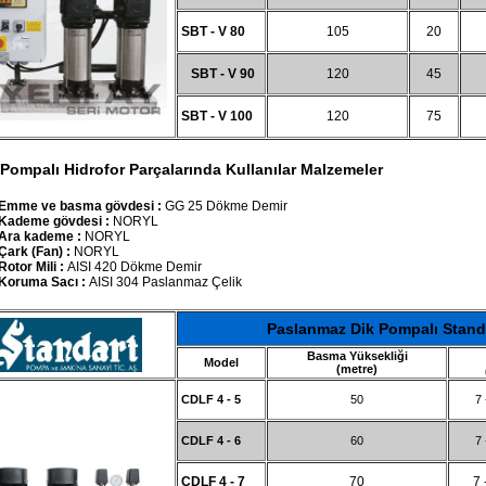
SBT - V 80
105
20
SBT - V 90
120
45
SBT - V 100
120
75
Pompalı Hidrofor Parçalarında Kullanılar Malzemeler
Emme ve basma gövdesi :
GG 25 Dökme Demir
Kademe gövdesi :
NORYL
Ara kademe :
NORYL
Çark (Fan) :
NORYL
Rotor Mili :
AISI 420 Dökme Demir
Koruma Sacı :
AISI 304 Paslanmaz Çelik
Paslanmaz Dik Pompalı Stand
Basma Yüksekliği
Model
(metre)
CDLF 4 - 5
50
7 
CDLF 4 - 6
60
7 
CDLF 4 - 7
70
7 