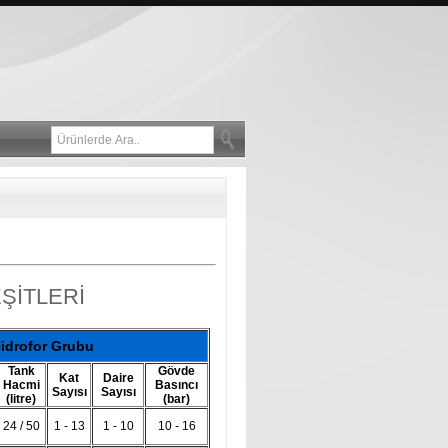
ŞİTLERİ
Hidrofor Grubu
Tank
Gövde
Kat
Daire
Hacmi
Basıncı
Sayısı
Sayısı
(litre)
(bar)
24 / 50
1 - 13
1 - 10
10 - 16