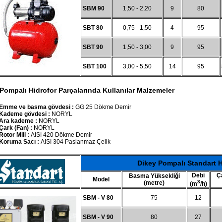
SBM 90
1,50 - 2,20
9
80
SBT 80
0,75 - 1,50
4
95
SBT 90
1,50 - 3,00
9
95
SBT 100
3,00 - 5,50
14
95
Pompalı Hidrofor Parçalarında Kullanılar Malzemeler
Emme ve basma gövdesi :
GG 25 Dökme Demir
Kademe gövdesi :
NORYL
Ara kademe :
NORYL
Çark (Fan) :
NORYL
Rotor Mili :
AISI 420 Dökme Demir
Koruma Sacı :
AISI 304 Paslanmaz Çelik
Dikey Pompalı Standart 
Debi
Ç
Basma Yüksekliği
Model
3
(metre)
(m
/h)
SBM - V 80
75
12
SBM - V 90
80
27