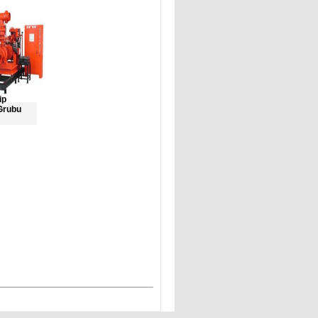
ip
Grubu