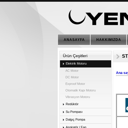
ANASAYFA
HAKKIMIZDA
Ürün Çeşitleri
S
Elektrik Motoru
AC Motor
Ana sa
DC Motor
Exproof Motor
Otomatik Kapı Motoru
Vibrasyon Motoru
Redüktör
Su Pompası
Dalgıç Pompa
Aspiratör / Fan