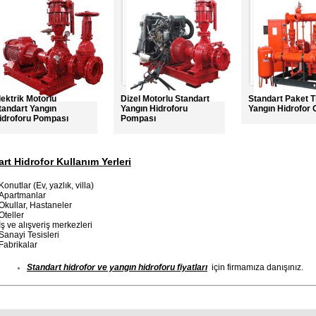
lektrik Motorlu
Dizel Motorlu Standart
Standart Paket T
tandart Yangın
Yangın Hidroforu
Yangın Hidrofor 
idroforu Pompası
Pompası
rt Hidrofor Kullanım Yerleri
Konutlar (Ev, yazlık, villa)
Apartmanlar
Okullar, Hastaneler
Oteller
İş ve alışveriş merkezleri
Sanayi Tesisleri
Fabrikalar
Standart hidrofor ve yangın hidroforu fiyatları
için firmamıza danışınız.