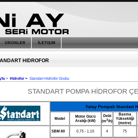
ÜRÜNLER
İLETIŞIM
TANDART HIDROFOR
yfa
>
Hidrofor >
Standart Hidrofor Grubu
STANDART POMPA HİDROFOR ÇE
Yatay Pompalı Standart 
Basma
Debi
Motor Gücü
Model
Yüksekliği
3
Aralığı (kW)
(m
/h)
(metre)
SBM 80
0,75 - 1,10
4
75