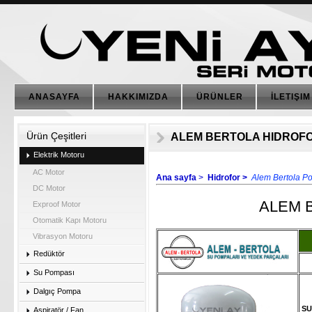
ANASAYFA
HAKKIMIZDA
ÜRÜNLER
İLETIŞIM
Ürün Çeşitleri
ALEM BERTOLA HIDROF
Elektrik Motoru
AC Motor
Ana sayfa
>
Hidrofor >
Alem Bertola Po
DC Motor
ALEM 
Exproof Motor
Otomatik Kapı Motoru
Vibrasyon Motoru
Redüktör
Su Pompası
Dalgıç Pompa
SU
Aspiratör / Fan