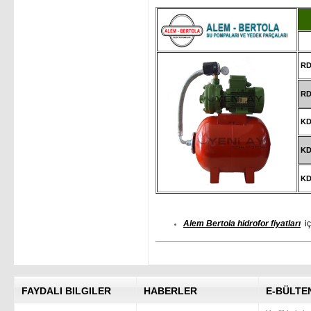
RD
RD
K
KD 
KD 
Alem Bertola hidrofor fiyatları
i
FAYDALI BILGILER
HABERLER
E-BÜLTE