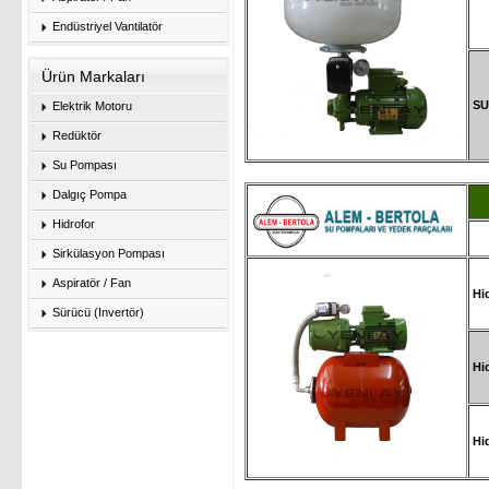
Endüstriyel Vantilatör
Ürün Markaları
SU
Elektrik Motoru
Redüktör
Su Pompası
Dalgıç Pompa
Hidrofor
Sirkülasyon Pompası
Aspiratör / Fan
Hid
Sürücü (Invertör)
Hid
Hid