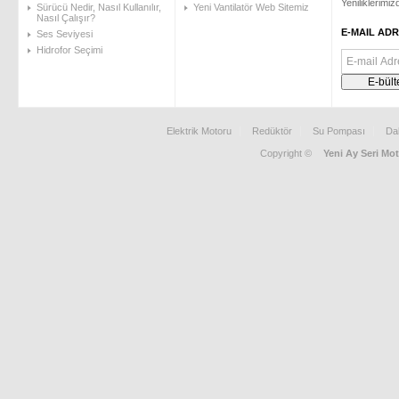
Yeniliklerimi
Sürücü Nedir, Nasıl Kullanılır,
Yeni Vantilatör Web Sitemiz
Nasıl Çalışır?
E-MAIL ADR
Ses Seviyesi
Hidrofor Seçimi
Elektrik Motoru
Redüktör
Su Pompası
Da
Copyright ©
Yeni Ay Seri Mot