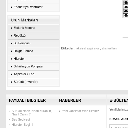
4M
Endüstriyel Vantilatör
4M
4M
4M
Ürün Markaları
Elektrik Motoru
Redüktör
Su Pompası
Etiketler :
aksiyal aspirator
,
aksiyal fan
Dalgıç Pompa
Hidrofor
Sirkülasyon Pompası
Aspiratör / Fan
Sürücü (Invertör)
FAYDALI BILGILER
HABERLER
E-BÜLTE
Yeniliklerimi
Sürücü Nedir, Nasıl Kullanılır,
Yeni Vantilatör Web Sitemiz
Nasıl Çalışır?
E-MAIL ADR
Ses Seviyesi
Hidrofor Seçimi