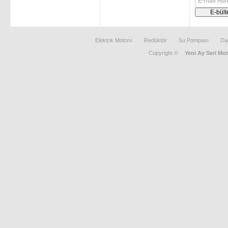
Elektrik Motoru
Redüktör
Su Pompası
Da
Copyright ©
Yeni Ay Seri Mot