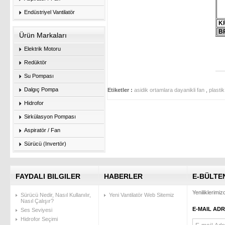
Endüstriyel Vantilatör
KF
BP
Ürün Markaları
Elektrik Motoru
Redüktör
Su Pompası
Dalgıç Pompa
Etiketler :
asidik ortamlara dayanikli fan
,
plastik
Hidrofor
Sirkülasyon Pompası
Aspiratör / Fan
Sürücü (Invertör)
FAYDALI BILGILER
HABERLER
E-BÜLTE
Yeniliklerimi
Sürücü Nedir, Nasıl Kullanılır,
Yeni Vantilatör Web Sitemiz
Nasıl Çalışır?
E-MAIL ADR
Ses Seviyesi
Hidrofor Seçimi