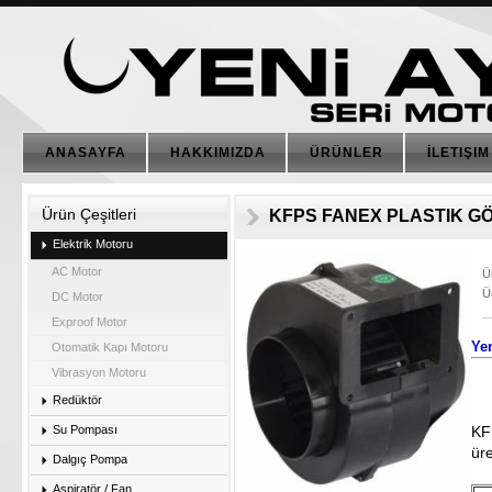
ANASAYFA
HAKKIMIZDA
ÜRÜNLER
İLETIŞIM
Ürün Çeşitleri
KFPS FANEX PLASTIK GÖ
Elektrik Motoru
AC Motor
Ü
Ü
DC Motor
Exproof Motor
Ye
Otomatik Kapı Motoru
Vibrasyon Motoru
Redüktör
Su Pompası
KF
üre
Dalgıç Pompa
Aspiratör / Fan