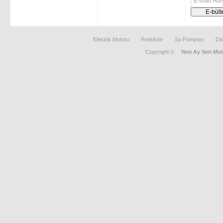
Elektrik Motoru
Redüktör
Su Pompası
Da
Copyright ©
Yeni Ay Seri Mot