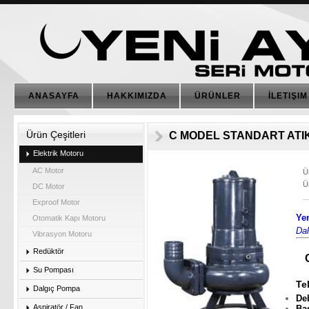
ANASAYFA
HAKKIMIZDA
ÜRÜNLER
İLETIŞIM
Ürün Çeşitleri
C MODEL STANDART ATIK
Elektrik Motoru
AC Motor
Ü
Ü
DC Motor
Exproof Motor
Ye
Otomatik Kapı Motoru
Da
Vibrasyon Motoru
Redüktör
Su Pompası
Te
Dalgıç Pompa
D
Aspiratör / Fan
Ba