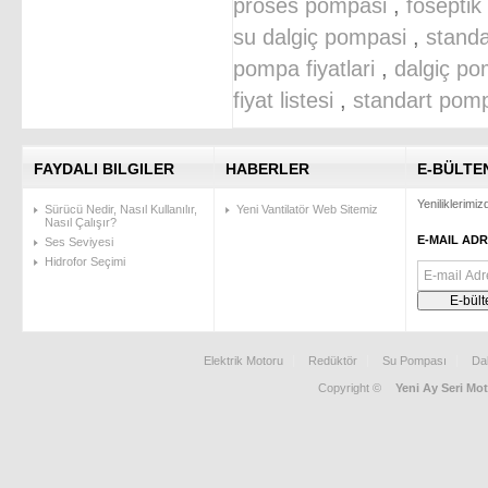
proses pompasi
,
foseptik
su dalgiç pompasi
,
standa
pompa fiyatlari
,
dalgiç pom
fiyat listesi
,
standart pom
FAYDALI BILGILER
HABERLER
E-BÜLTE
Yeniliklerimi
Sürücü Nedir, Nasıl Kullanılır,
Yeni Vantilatör Web Sitemiz
Nasıl Çalışır?
E-MAIL ADR
Ses Seviyesi
Hidrofor Seçimi
Elektrik Motoru
Redüktör
Su Pompası
Da
Copyright ©
Yeni Ay Seri Mot