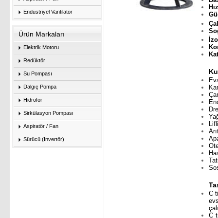
H
Endüstriyel Vantilatör
G
Ça
S
Ürün Markaları
İz
K
Elektrik Motoru
Kat
Redüktör
Ku
Su Pompası
Evs
Ka
Dalgıç Pompa
Çam
Hidrofor
End
Dre
Sirkülasyon Pompası
Yağ
Lif
Aspiratör / Fan
Arı
Ap
Sürücü (Invertör)
Ote
Has
Tat
Sos
Ta
C t
evs
çal
C t