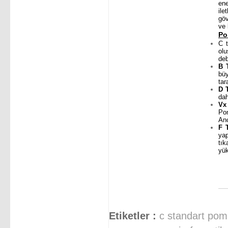
ene
ile
göv
ve 
P
C t
olu
deb
B 
büy
tar
D 
dah
Vx
Pom
Anc
F 
yap
tı
yük
Etiketler :
c standart po