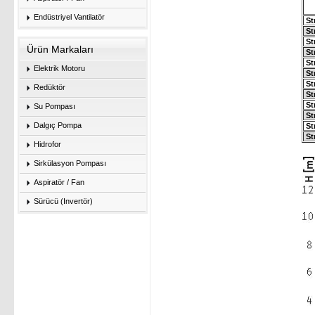
Endüstriyel Vantilatör
St
St
St
Ürün Markaları
St
St
Elektrik Motoru
St
St
Redüktör
St
St
Su Pompası
St
Dalgıç Pompa
St
St
Hidrofor
Sirkülasyon Pompası
Aspiratör / Fan
Sürücü (Invertör)