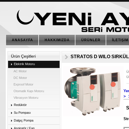
ANASAYFA
HAKKIMIZDA
ÜRÜNLER
İLETIŞIM
Ürün Çeşitleri
STRATOS D WILO SIRKÜL
Elektrik Motoru
AC Motor
Ü
Ü
DC Motor
Exproof Motor
Ye
Otomatik Kapı Motoru
>
Vibrasyon Motoru
Redüktör
S
Su Pompası
St
Dalgıç Pompa
Aspiratör / Fan