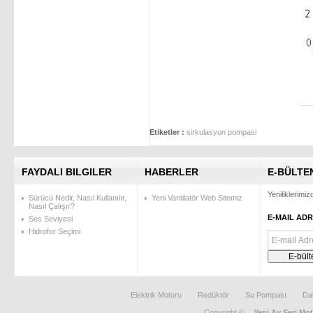
Etiketler :
sirkulasyon pompasi
FAYDALI BILGILER
HABERLER
E-BÜLTE
Yeniliklerimi
Sürücü Nedir, Nasıl Kullanılır,
Yeni Vantilatör Web Sitemiz
Nasıl Çalışır?
E-MAIL ADR
Ses Seviyesi
Hidrofor Seçimi
Elektrik Motoru
Redüktör
Su Pompası
Da
Copyright ©
Yeni Ay Seri Mot