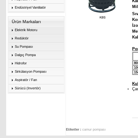
K
Endüstriyel Vantilatör
Sı
K
Ürün Markaları
İ
Elektrik Motoru
Me
Ka
Redüktör
Su Pompası
Po
Dalgıç Pompa
80
Hidrofor
10
Sirkülasyon Pompası
15
Aspiratör / Fan
Ku
Sürücü (Invertör)
Çam
Etiketler :
camur pompası