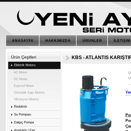
ANASAYFA
HAKKIMIZDA
ÜRÜNLER
İLETIŞIM
Ürün Çeşitleri
KBS - ATLANTIS KARIŞTI
Elektrik Motoru
AC Motor
Ü
Ü
DC Motor
Exproof Motor
Ye
Otomatik Kapı Motoru
Vibrasyon Motoru
Redüktör
Su Pompası
Po
P
Dalgıç Pompa
Aspiratör / Fan