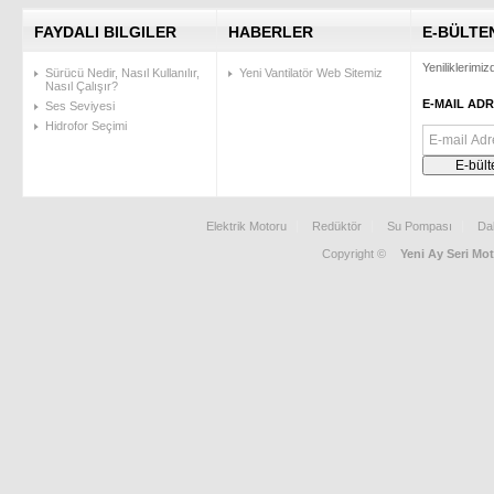
FAYDALI BILGILER
HABERLER
E-BÜLTE
Yeniliklerimi
Sürücü Nedir, Nasıl Kullanılır,
Yeni Vantilatör Web Sitemiz
Nasıl Çalışır?
E-MAIL ADR
Ses Seviyesi
Hidrofor Seçimi
Elektrik Motoru
Redüktör
Su Pompası
Da
Copyright ©
Yeni Ay Seri Mot