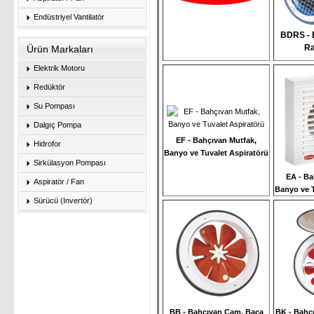
Endüstriyel Vantilatör
BDRS - 
Ra
Ürün Markaları
Elektrik Motoru
Redüktör
Su Pompası
Dalgıç Pompa
EF - Bahçıvan Mutfak,
Hidrofor
Banyo ve Tuvalet Aspiratörü
Sirkülasyon Pompası
EA - Ba
Aspiratör / Fan
Banyo ve T
Sürücü (Invertör)
BB - Bahçıvan Cam, Baca
BK - Bahç