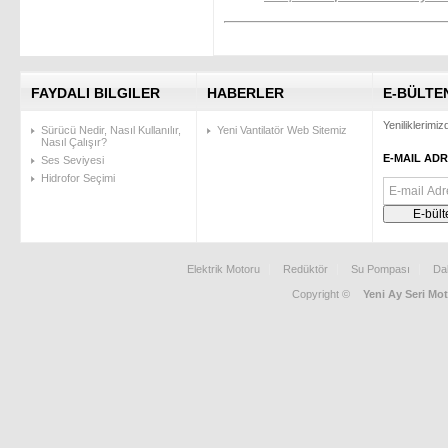
FAYDALI BILGILER
HABERLER
E-BÜLTE
Yeniliklerimi
Sürücü Nedir, Nasıl Kullanılır,
Yeni Vantilatör Web Sitemiz
Nasıl Çalışır?
E-MAIL ADR
Ses Seviyesi
Hidrofor Seçimi
Elektrik Motoru
Redüktör
Su Pompası
Da
Copyright ©
Yeni Ay Seri Mot