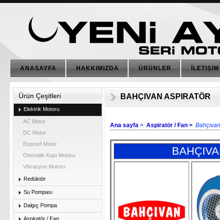
ANASAYFA
HAKKIMIZDA
ÜRÜNLER
İLETIŞIM
Ürün Çeşitleri
BAHÇIVAN ASPIRATÖR
Elektrik Motoru
AC Motor
Ana sayfa
>
Aspiratör / Fan >
Bahçıvan
DC Motor
Exproof Motor
BAHÇIVA
Otomatik Kapı Motoru
Vibrasyon Motoru
Redüktör
Su Pompası
Dalgıç Pompa
Aspiratör / Fan