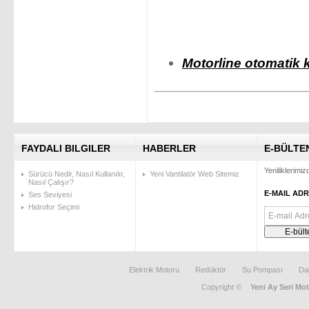
Motorline otomatik k
FAYDALI BILGILER
HABERLER
E-BÜLTE
Yeniliklerimi
Sürücü Nedir, Nasıl Kullanılır,
Yeni Vantilatör Web Sitemiz
Nasıl Çalışır?
E-MAIL ADR
Ses Seviyesi
Hidrofor Seçimi
Elektrik Motoru
Redüktör
Su Pompası
Da
Copyright ©
Yeni Ay Seri Mot