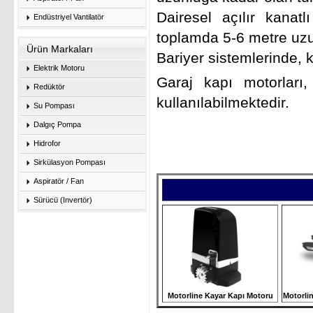
Dairesel açılır kanatl
Endüstriyel Vantilatör
toplamda 5-6 metre uzun
Ürün Markaları
Bariyer sistemlerinde, 
Elektrik Motoru
Garaj kapı motorları
Redüktör
kullanılabilmektedir.
Su Pompası
Dalgıç Pompa
Hidrofor
Sirkülasyon Pompası
Aspiratör / Fan
Sürücü (Invertör)
Motorline
Kayar Kapı Motoru
Motorli