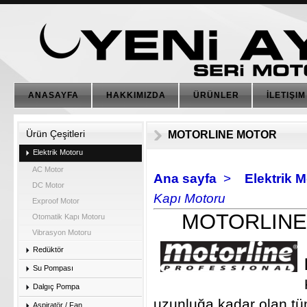
ANASAYFA
HAKKIMIZDA
ÜRÜNLER
İLETIŞIM
Ürün Çeşitleri
MOTORLINE MOTOR
Elektrik Motoru
AC Motor
Ana sayfa
>
Elektrik 
DC Motor
Kapı Motoru
Exproof Motor
MOTORLINE
Otomatik Kapı Motoru
Vibrasyon Motoru
Redüktör
Su Pompası
Dalgıç Pompa
uzunluğa
kadar olan
tü
Aspiratör / Fan