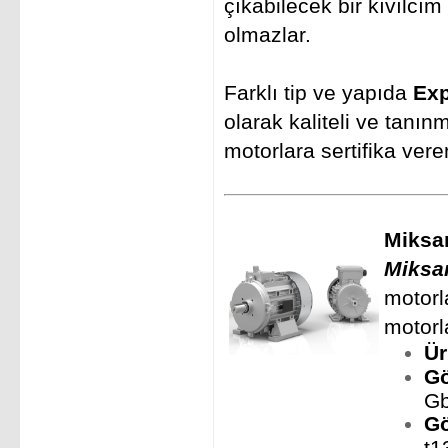
çıkabilecek bir kıvılc
olmazlar.
Farklı tip ve yapıda
Exp
olarak kaliteli ve tanı
motorlara sertifika vere
Miksa
Miksa
motorl
motorla
Ü
Gö
Gb
Gö
t1