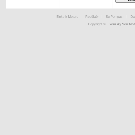
Elektrik Motoru
Redüktör
Su Pompası
Da
Copyright ©
Yeni Ay Seri Mot