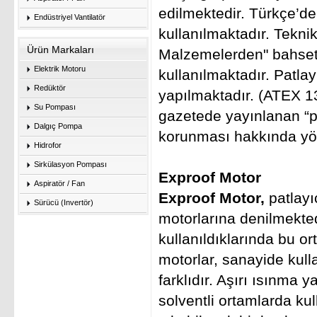
edilmektedir. Türkçe’d
Endüstriyel Vantilatör
kullanılmaktadır. Tekni
Ürün Markaları
Malzemelerden" bahset
Elektrik Motoru
kullanılmaktadır.
Patlay
Redüktör
yapılmaktadır. (ATEX 1
Su Pompası
gazetede yayınlanan “pa
Dalgıç Pompa
korunması hakkında yö
Hidrofor
Sirkülasyon Pompası
Exproof Motor
Aspiratör / Fan
Exproof Motor,
patlayı
Sürücü (Invertör)
motorlarına denilmek
te
kullanıldıklarında bu o
motorlar, sanayide kull
farklıdır. Aşırı ısınma 
solventli ortamlarda ku