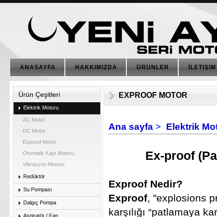
ANASAYFA
HAKKIMIZDA
ÜRÜNLER
İLETIŞIM
Ürün Çeşitleri
EXPROOF MOTOR
Elektrik Motoru
AC Motor
Ana sayfa
>
Elektrik Mo
DC Motor
Exproof Motor
Ex-proof (Pa
Otomatik Kapı Motoru
Vibrasyon Motoru
Redüktör
Exproof Nedir?
Su Pompası
Exproof
, "explosions pr
Dalgıç Pompa
karşılığı “patlamaya ka
Aspiratör / Fan