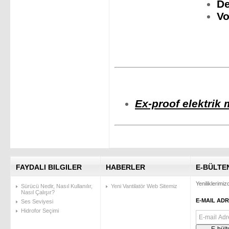
De
V
Ex-proof elektrik m
FAYDALI BILGILER
HABERLER
E-BÜLTE
Yeniliklerimi
Sürücü Nedir, Nasıl Kullanılır,
Yeni Vantilatör Web Sitemiz
Nasıl Çalışır?
E-MAIL ADR
Ses Seviyesi
Hidrofor Seçimi