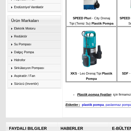
Endüstriyel Vantilatör
SPEED Pluri
- City Drenaj
SPEED
Ürün Markaları
Tipi
(Temiz Su)
Plastik Pompa
S
Elektrik Motoru
Redüktör
Su Pompası
Dalgıç Pompa
Hidrofor
Sirkülasyon Pompası
XKS
- Leo Drenaj Tipi
Plastik
SDF
-
Aspiratör / Fan
Pompa
Sürücü (Invertör)
Plastik pompa fiyatları
için firmamız
Etiketler :
plastik pompa
,
paslanmaz pomp
FAYDALI BILGILER
HABERLER
E-BÜLTE