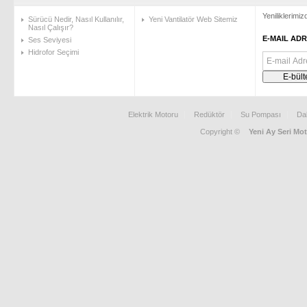
Yeniliklerimi
Sürücü Nedir, Nasıl Kullanılır,
Yeni Vantilatör Web Sitemiz
Nasıl Çalışır?
E-MAIL ADR
Ses Seviyesi
Hidrofor Seçimi
Elektrik Motoru
Redüktör
Su Pompası
Da
Copyright ©
Yeni Ay Seri Mot