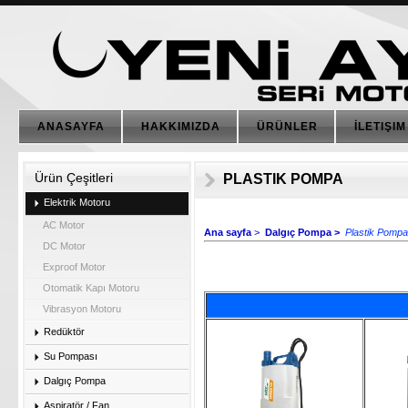
ANASAYFA
HAKKIMIZDA
ÜRÜNLER
İLETIŞIM
Ürün Çeşitleri
PLASTIK POMPA
Elektrik Motoru
AC Motor
Ana sayfa
>
Dalgıç Pompa >
Plastik Pompa
DC Motor
Exproof Motor
Otomatik Kapı Motoru
Vibrasyon Motoru
Redüktör
Su Pompası
Dalgıç Pompa
Aspiratör / Fan