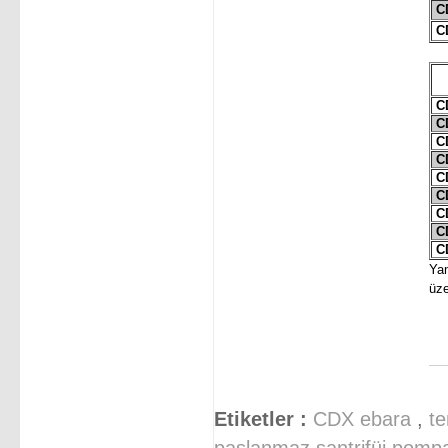
CD
CD
CD
CD
CD
CD
CD
CD
CD
CD
CD
Yan
üze
Etiketler :
CDX ebara
,
t
paslanmaz santrifüj pomp