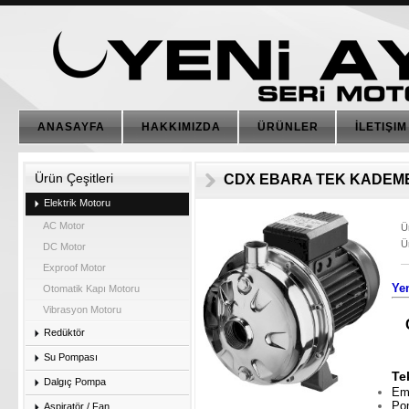
ANASAYFA
HAKKIMIZDA
ÜRÜNLER
İLETIŞIM
Ürün Çeşitleri
CDX EBARA TEK KADEME
Elektrik Motoru
AC Motor
Ü
Ü
DC Motor
Exproof Motor
Ye
Otomatik Kapı Motoru
Vibrasyon Motoru
Redüktör
Su Pompası
Te
Dalgıç Pompa
Emi
Pom
Aspiratör / Fan