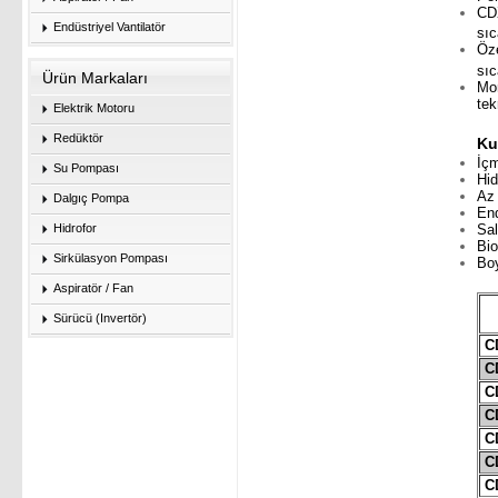
CDX
Endüstriyel Vantilatör
sıc
Öze
sıc
Ürün Markaları
Mon
tek
Elektrik Motoru
Redüktör
Ku
İçm
Su Pompası
Hid
Az 
Dalgıç Pompa
End
Sal
Hidrofor
Bio
Sirkülasyon Pompası
Boy
Aspiratör / Fan
Sürücü (Invertör)
CD
CD
CD
CD
CD
CD
CD