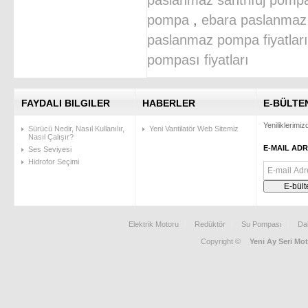
pompa
,
ebara paslanma
paslanmaz pompa fiyatları
pompası fiyatları
FAYDALI BILGILER
HABERLER
E-BÜLTE
Yeniliklerimi
Sürücü Nedir, Nasıl Kullanılır,
Yeni Vantilatör Web Sitemiz
Nasıl Çalışır?
E-MAIL ADR
Ses Seviyesi
Hidrofor Seçimi
Elektrik Motoru
Redüktör
Su Pompası
Da
Copyright ©
Yeni Ay Seri Mot