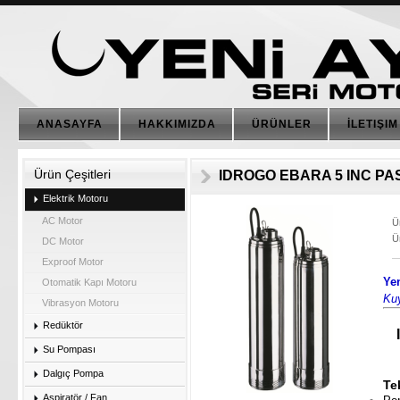
ANASAYFA
HAKKIMIZDA
ÜRÜNLER
İLETIŞIM
Ürün Çeşitleri
IDROGO EBARA 5 INC P
Elektrik Motoru
AC Motor
Ü
Ü
DC Motor
Exproof Motor
Ye
Otomatik Kapı Motoru
Ku
Vibrasyon Motoru
Redüktör
Su Pompası
Dalgıç Pompa
Te
Aspiratör / Fan