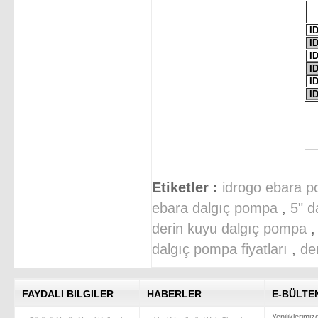
ID
ID
ID
ID
ID
ID
Etiketler :
idrogo ebara 
ebara dalgıç pompa
,
5" d
derin kuyu dalgıç pompa
dalgıç pompa fiyatları
,
de
FAYDALI BILGILER
HABERLER
E-BÜLTE
Yeniliklerimi