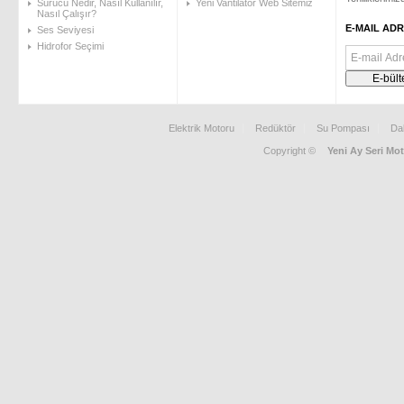
Sürücü Nedir, Nasıl Kullanılır,
Yeni Vantilatör Web Sitemiz
Nasıl Çalışır?
E-MAIL ADR
Ses Seviyesi
Hidrofor Seçimi
Elektrik Motoru
Redüktör
Su Pompası
Da
Copyright ©
Yeni Ay Seri Mot