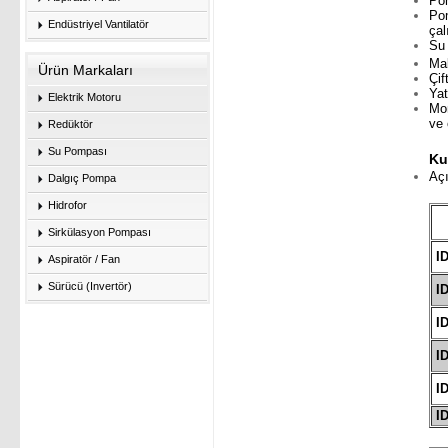
Pom
Pom
Endüstriyel Vantilatör
çal
Su 
Ma
Ürün Markaları
Çif
Yat
Elektrik Motoru
Mon
ve 
Redüktör
Su Pompası
Ku
Açı
Dalgıç Pompa
Hidrofor
Sirkülasyon Pompası
ID
Aspiratör / Fan
Sürücü (Invertör)
ID
ID
ID
ID
ID