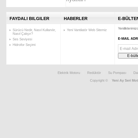
FAYDALI BILGILER
HABERLER
E-BÜLTE
Yeniliklerimi
Sürücü Nedir, Nasıl Kullanılır,
Yeni Vantilatör Web Sitemiz
Nasıl Çalışır?
E-MAIL ADR
Ses Seviyesi
Hidrofor Seçimi
Elektrik Motoru
Redüktör
Su Pompası
Da
Copyright ©
Yeni Ay Seri Mot