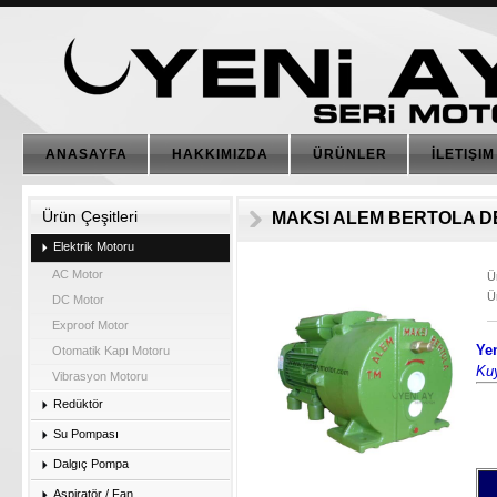
ANASAYFA
HAKKIMIZDA
ÜRÜNLER
İLETIŞIM
Ürün Çeşitleri
MAKSI ALEM BERTOLA D
Elektrik Motoru
AC Motor
Ü
Ü
DC Motor
Exproof Motor
Ye
Otomatik Kapı Motoru
Kuy
Vibrasyon Motoru
Redüktör
Su Pompası
Dalgıç Pompa
Aspiratör / Fan