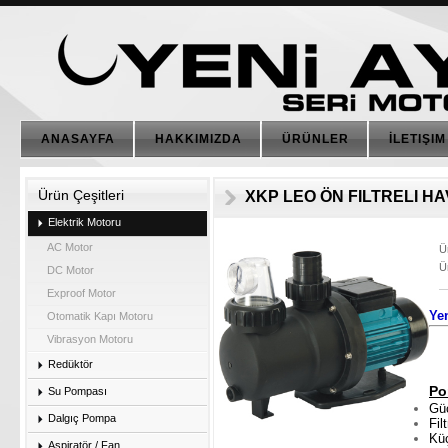
ANASAYFA
HAKKIMIZDA
ÜRÜNLER
İLETIŞIM
Ürün Çeşitleri
XKP LEO ÖN FILTRELI H
Elektrik Motoru
AC Motor
Ü
Ü
DC Motor
Exproof Motor
Ye
Otomatik Kapı Motoru
Vibrasyon Motoru
Redüktör
Po
Su Pompası
Gü
Dalgıç Pompa
Fil
Küç
Aspiratör / Fan