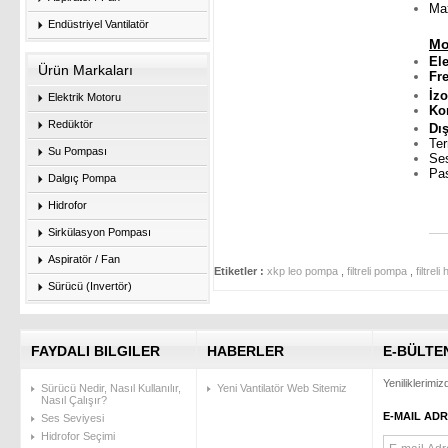
Max
Endüstriyel Vantilatör
Mo
E
Ürün Markaları
F
İz
Elektrik Motoru
Ko
Redüktör
Dış
Ter
Su Pompası
Se
Pas
Dalgıç Pompa
Hidrofor
Sirkülasyon Pompası
Aspiratör / Fan
Etiketler :
xkp leo pompa
,
filtreli pompa
,
filtre
Sürücü (Invertör)
FAYDALI BILGILER
HABERLER
E-BÜLTE
Yeniliklerimi
Sürücü Nedir, Nasıl Kullanılır,
Yeni Vantilatör Web Sitemiz
Nasıl Çalışır?
E-MAIL ADR
Ses Seviyesi
Hidrofor Seçimi