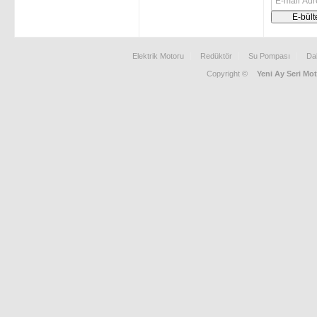
Elektrik Motoru
Redüktör
Su Pompası
Da
Copyright ©
Yeni Ay Seri Mot