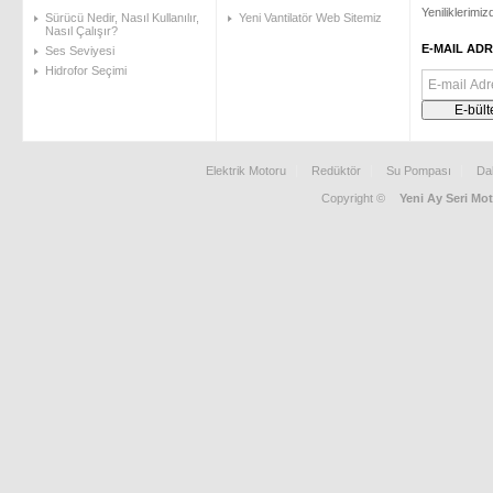
Yeniliklerimi
Sürücü Nedir, Nasıl Kullanılır,
Yeni Vantilatör Web Sitemiz
Nasıl Çalışır?
E-MAIL ADR
Ses Seviyesi
Hidrofor Seçimi
Elektrik Motoru
Redüktör
Su Pompası
Da
Copyright ©
Yeni Ay Seri Mot