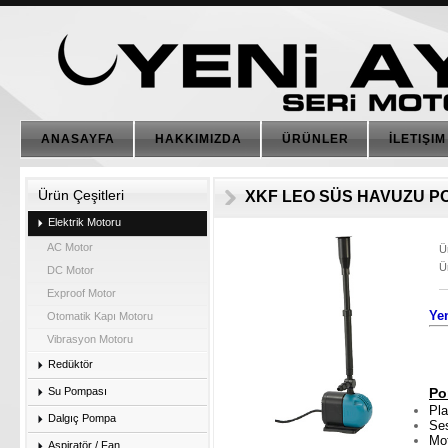
ANASAYFA
HAKKIMIZDA
ÜRÜNLER
İLETIŞIM
Ürün Çeşitleri
XKF LEO SÜS HAVUZU P
Elektrik Motoru
AC Motor
Ü
Ü
DC Motor
Exproof Motor
Ye
Otomatik Kapı Motoru
Vibrasyon Motoru
Redüktör
Su Pompası
Po
Pla
Dalgıç Pompa
Ses
Mot
Aspiratör / Fan