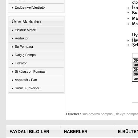
oto
Endüstriyel Vantilatör
İz
K
Ma
Ürün Markaları
Ma
Elektrik Motoru
Uy
Redüktör
Hav
Şel
Su Pompası
Dalgıç Pompa
XK
Hidrofor
XK
XK
Sirkülasyon Pompası
XK
XK
Aspiratör / Fan
Sürücü (Invertör)
Etiketler :
sus havuzu pompasi
,
fiskiye pompas
FAYDALI BILGILER
HABERLER
E-BÜLTE