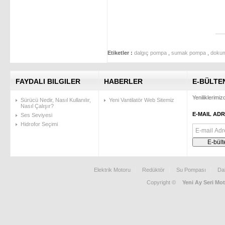
Etiketler :
dalgıç pompa
,
sumak pompa
,
doku
FAYDALI BILGILER
HABERLER
E-BÜLTE
Yeniliklerimi
Sürücü Nedir, Nasıl Kullanılır,
Yeni Vantilatör Web Sitemiz
Nasıl Çalışır?
E-MAIL ADR
Ses Seviyesi
Hidrofor Seçimi
Elektrik Motoru
Redüktör
Su Pompası
Da
Copyright ©
Yeni Ay Seri Mot