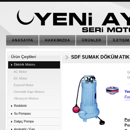
ANASAYFA
HAKKIMIZDA
ÜRÜNLER
İLETIŞIM
Ürün Çeşitleri
SDF SUMAK DÖKÜM ATIK 
Elektrik Motoru
AC Motor
Ü
Ü
DC Motor
Exproof Motor
Ye
Otomatik Kapı Motoru
Fo
Vibrasyon Motoru
Redüktör
Su Pompası
Po
Dalgıç Pompa
P
Aspiratör / Fan