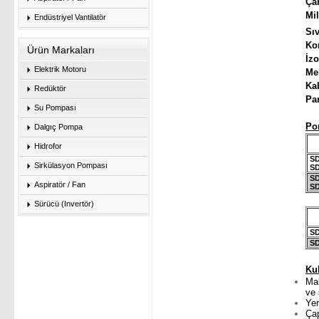
Endüstriyel Vantilatör
Sı
K
Ürün Markaları
İ
Elektrik Motoru
Me
Ka
Redüktör
Su Pompası
Po
Dalgıç Pompa
Hidrofor
SD
Sirkülasyon Pompası
SD
SD
Aspiratör / Fan
SD
Sürücü (Invertör)
SD
SD
Ku
Mak
ve 
Yer
Çap