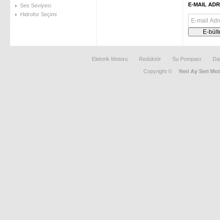
E-MAIL ADR
Ses Seviyesi
Hidrofor Seçimi
Elektrik Motoru
Redüktör
Su Pompası
Da
Copyright ©
Yeni Ay Seri Mot