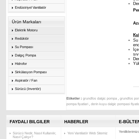
Den
Endüstriyel Vantilatör
Pe
M
Ürün Markaları
Az
Elektrik Motoru
Ku
Redüktör
Su 
end
Su Pompası
İçe
sıv
Dalgıç Pompa
Der
Yük
Hidrofor
Sirkülasyon Pompası
Aspiratör / Fan
Sürücü (Invertör)
Etiketler :
grundfos dalgic pompa
,
grundfos p
pompa fiyatlari
,
derin kuyu dalgic pompasi fiyatla
FAYDALI BILGILER
HABERLER
E-BÜLTE
Yeniliklerimi
Sürücü Nedir, Nasıl Kullanılır,
Yeni Vantilatör Web Sitemiz
Nasıl Çalışır?