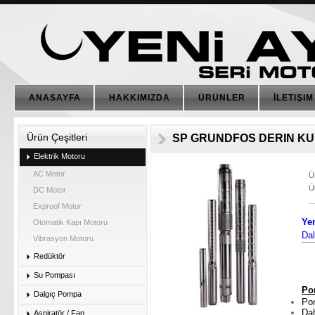
ANASAYFA
HAKKIMIZDA
ÜRÜNLER
İLETIŞIM
Ürün Çeşitleri
SP GRUNDFOS DERIN KU
Elektrik Motoru
AC Motor
Ü
Ü
DC Motor
Exproof Motor
Ye
Otomatik Kapı Motoru
Da
Vibrasyon Motoru
Redüktör
Su Pompası
Po
Dalgıç Pompa
Pom
Dah
Aspiratör / Fan