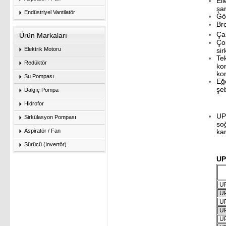
Ell
şa
Endüstriyel Vantilatör
Gö
Br
Çal
Ürün Markaları
Çok
Elektrik Motoru
sir
Tek
Redüktör
kon
ko
Su Pompası
Eğ
şe
Dalgıç Pompa
Hidrofor
UPS
Sirkülasyon Pompası
so
kar
Aspiratör / Fan
Sürücü (Invertör)
UP
UP
UP
UP
UP
UP