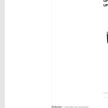
UP
UP
Etiketler :
sirkulasyon pompasi