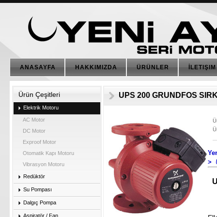
ANASAYFA
HAKKIMIZDA
ÜRÜNLER
İLETIŞIM
Ürün Çeşitleri
UPS 200 GRUNDFOS SIR
Elektrik Motoru
AC Motor
Ü
Ü
DC Motor
Exproof Motor
Ye
Otomatik Kapı Motoru
>
Vibrasyon Motoru
Redüktör
U
Su Pompası
Dalgıç Pompa
Aspiratör / Fan