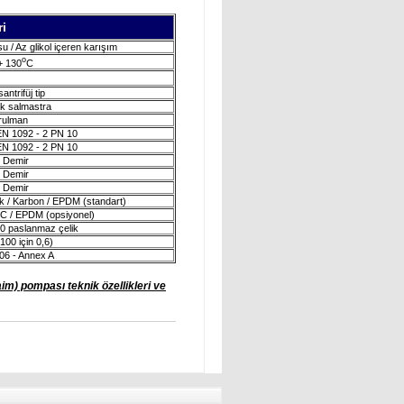
i
u / Az glikol içeren karışım
o
+ 130
C
antrifüj tip
k salmastra
rulman
N 1092 - 2 PN 10
N 1092 - 2 PN 10
 Demir
 Demir
 Demir
 / Karbon / EPDM (standart)
iC / EPDM (opsiyonel)
0 paslanmaz çelik
100 için 0,6)
06 - Annex A
aim) pompası teknik özellikleri ve