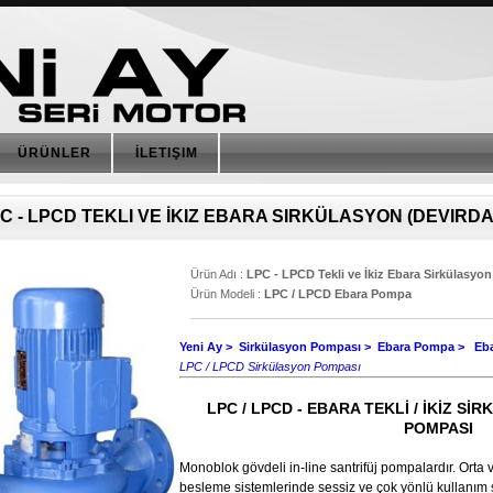
ÜRÜNLER
İLETIŞIM
C - LPCD TEKLI VE İKIZ EBARA SIRKÜLASYON (DEVIRDA
Ürün Adı :
LPC - LPCD Tekli ve İkiz Ebara Sirkülasyo
Ürün Modeli :
LPC / LPCD Ebara Pompa
Yeni Ay
>
Sirkülasyon Pompası >
Ebara Pompa >
Eba
LPC / LPCD Sirkülasyon Pompası
LPC / LPCD - EBARA TEKLİ / İKİZ Sİ
POMPASI
Monoblok gövdeli in-line santrifüj pompalardır. Orta 
besleme sistemlerinde sessiz ve çok yönlü kullanım 