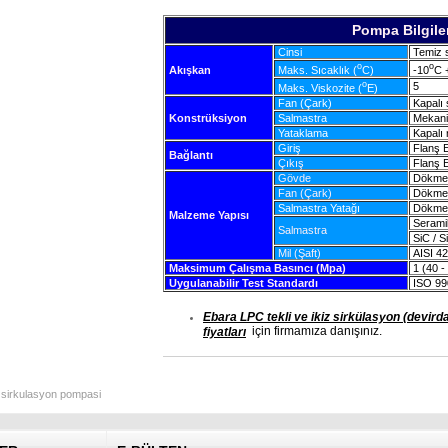
Pompa Bilgiler
Cinsi
Temiz s
o
o
Maks. Sıcaklık (
C)
-10
C 
Akışkan
o
5
Maks. Viskozite (
E)
Fan (Çark)
Kapalı s
Konstrüksiyon
Salmastra
Mekani
Yataklama
Kapalı 
Giriş
Flanş E
Bağlantı
Çıkış
Flanş E
Gövde
Dökme
Fan (Çark)
Dökme
Salmastra Yatağı
Dökme
Malzeme Yapısı
Seramik
Salmastra
SiC / S
Mil (Şaft)
AISI 42
Maksimum Çalışma Basıncı (Mpa)
1 (40 - 
Uygulanabilir Test Standardı
ISO 99
Ebara LPC tekli ve ikiz sirkülasyon (devird
için firmamıza danışınız.
fiyatları
sirkulasyon pompasi