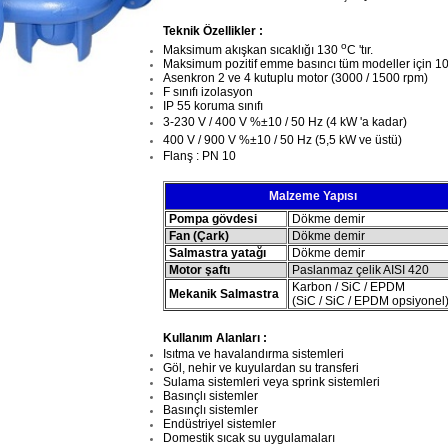
Teknik Özellikler :
o
Maksimum akışkan sıcaklığı 130
C 'tır.
Maksimum pozitif emme basıncı tüm modeller için 10 b
Asenkron 2 ve 4 kutuplu motor (3000 / 1500 rpm)
F sınıfı izolasyon
IP 55 koruma sınıfı
3-230 V / 400 V %
±
10 / 50 Hz (4 kW 'a kadar)
400 V / 900 V %
±
10 / 50 Hz (5,5 kW ve üstü)
Flanş : PN 10
Malzeme Yapısı
Pompa gövdesi
Dökme demir
Fan (Çark)
Dökme demir
Salmastra yatağı
Dökme demir
Motor şaftı
Paslanmaz çelik AISI 420
Karbon / SiC / EPDM
Mekanik Salmastra
(SiC / SiC / EPDM opsiyonel
Kullanım Alanları :
Isıtma ve havalandırma sistemleri
Göl, nehir ve kuyulardan su transferi
Sulama sistemleri veya sprink sistemleri
Basınçlı sistemler
Basınçlı sistemler
Endüstriyel sistemler
Domestik sıcak su uygulamaları