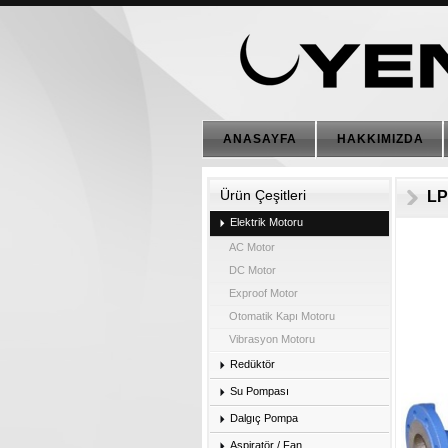
ANASAYFA
HAKKIMIZDA
Ürün Çeşitleri
LP
Elektrik Motoru
AC Motor
DC Motor
Exproof Motor
Otomatik Kapı Motoru
Vibrasyon Motoru
Redüktör
Su Pompası
Dalgıç Pompa
Aspiratör / Fan