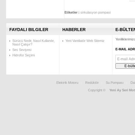
Etiketler :
sirkulasyon pompasi
FAYDALI BILGILER
HABERLER
E-BÜLTE
Yeniliklerimi
Sürücü Nedir, Nasıl Kullanılır,
Yeni Vantilatör Web Sitemiz
Nasıl Çalışır?
E-MAIL ADR
Ses Seviyesi
Hidrofor Seçimi
Elektrik Motoru
Redüktör
Su Pompası
Da
Copyright ©
Yeni Ay Seri Mot