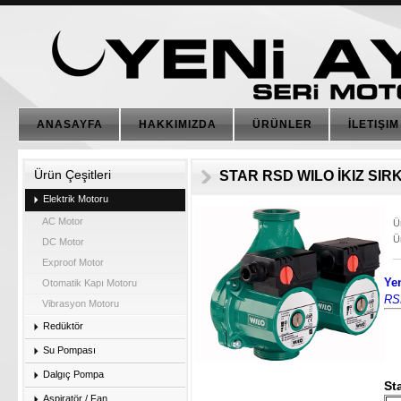
ANASAYFA
HAKKIMIZDA
ÜRÜNLER
İLETIŞIM
Ürün Çeşitleri
STAR RSD WILO İKIZ SI
Elektrik Motoru
AC Motor
Ü
Ü
DC Motor
Exproof Motor
Ye
Otomatik Kapı Motoru
RS
Vibrasyon Motoru
Redüktör
Su Pompası
Dalgıç Pompa
St
Aspiratör / Fan