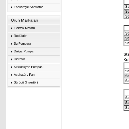
St
Endüstriyel Vantilatör
St
St
Ürün Markaları
Elektrik Motoru
St
Redüktör
St
St
Su Pompası
Dalgıç Pompa
St
Hidrofor
Ku
Sirkülasyon Pompası
St
Aspiratör / Fan
St
St
Sürücü (Invertör)
St
St
St