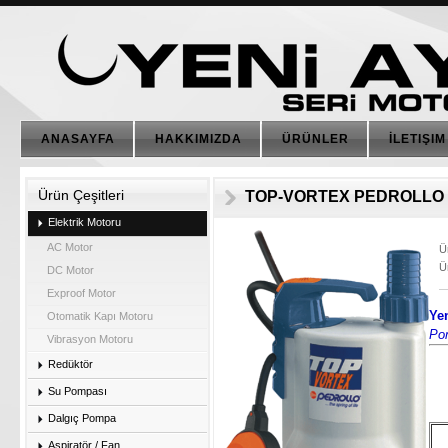
ANASAYFA
HAKKIMIZDA
ÜRÜNLER
İLETIŞIM
Ürün Çeşitleri
TOP-VORTEX PEDROLLO 
Elektrik Motoru
AC Motor
Ü
Ü
DC Motor
Exproof Motor
Ye
Otomatik Kapı Motoru
Po
Vibrasyon Motoru
Redüktör
Su Pompası
Dalgıç Pompa
Aspiratör / Fan