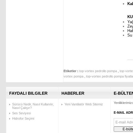
Ka
KU
Ya
Zey
Haf
Su 
Etiketler :
top-vortex pedrollo pompa
,
top-vort
vortex pompa
,
top-vortex pedrollo pompa fiyatla
FAYDALI BILGILER
HABERLER
E-BÜLTE
Yeniliklerimi
Sürücü Nedir, Nasıl Kullanılır,
Yeni Vantilatör Web Sitemiz
Nasıl Çalışır?
E-MAIL ADR
Ses Seviyesi
Hidrofor Seçimi