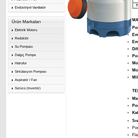
Endüstriyel Vantilatör
MA
Ürün Markaları
Po
Elektrik Motoru
Emi
Redüktör
Em
Su Pompası
Dif
Dalgıç Pompa
Po
Mo
Hidrofor
Mo
Sirkülasyon Pompası
Mil
Aspiratör / Fan
Sürücü (Invertör)
TE
Ma
Po
Kat
Sıv
Pom
Fla