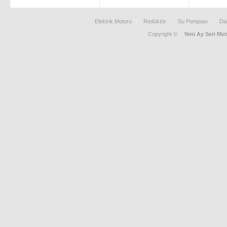
Elektrik Motoru
Redüktör
Su Pompası
Da
Copyright ©
Yeni Ay Seri Mot