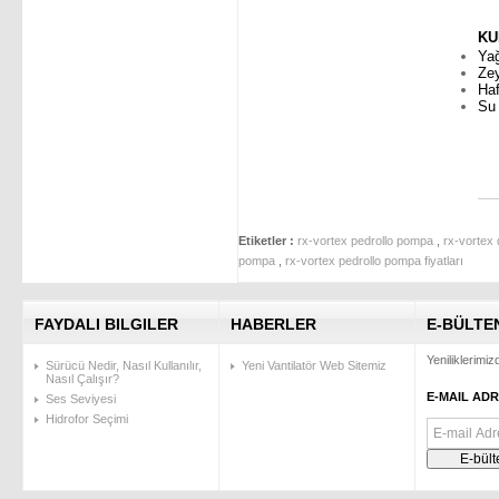
KU
Ya
Zey
Haf
Su 
Etiketler :
rx-vortex pedrollo pompa
,
rx-vortex
pompa
,
rx-vortex pedrollo pompa fiyatları
FAYDALI BILGILER
HABERLER
E-BÜLTE
Yeniliklerimi
Sürücü Nedir, Nasıl Kullanılır,
Yeni Vantilatör Web Sitemiz
Nasıl Çalışır?
E-MAIL ADR
Ses Seviyesi
Hidrofor Seçimi