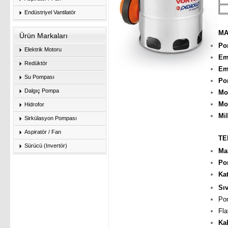
Endüstriyel Vantilatör
MA
Ürün Markaları
Po
Elektrik Motoru
Emi
Redüktör
Em
Su Pompası
Po
Dalgıç Pompa
Mo
Mo
Hidrofor
Mil
Sirkülasyon Pompası
Aspiratör / Fan
TE
Sürücü (Invertör)
Ma
Po
Kat
Sıv
Pom
Fla
Ka