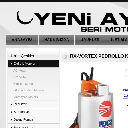
ANASAYFA
HAKKIMIZDA
ÜRÜNLER
İLETIŞIM
Ürün Çeşitleri
RX-VORTEX PEDROLLO 
Elektrik Motoru
AC Motor
Ü
Ü
DC Motor
Exproof Motor
Ye
Otomatik Kapı Motoru
Da
Vibrasyon Motoru
Redüktör
Su Pompası
Dalgıç Pompa
Aspiratör / Fan