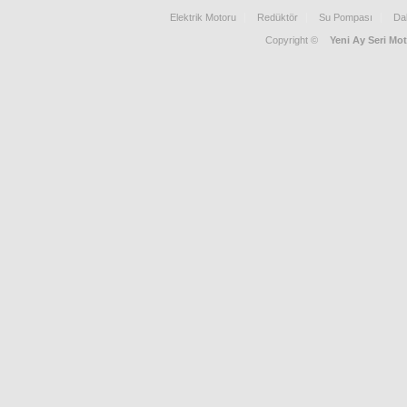
Elektrik Motoru
Redüktör
Su Pompası
Da
Copyright ©
Yeni Ay Seri Mot