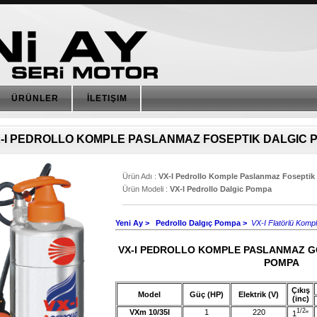
ÜRÜNLER
İLETIŞIM
-I PEDROLLO KOMPLE PASLANMAZ FOSEPTIK DALGIC 
Ürün Adı :
VX-I Pedrollo Komple Paslanmaz Foseptik
Ürün Modeli :
VX-I Pedrollo Dalgic Pompa
Yeni Ay
>
Pedrollo Dalgıç Pompa >
VX-I Flatörlü Kom
VX-I PEDROLLO KOMPLE PASLANMAZ G
POMPA
Çıkış
Model
Güç (HP)
Elektrik (V)
(inc)
1/2
VXm 10/35I
1
220
1
"