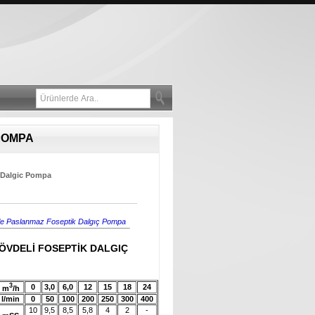
POMPA
 Dalgic Pompa
ple Paslanmaz Foseptik Dalgıç Pompa
ÖVDELİ FOSEPTİK DALGIÇ
3
0
3,0
6,0
12
15
18
24
m
/h
l/min
0
50
100
200
250
300
400
10
9,5
8,5
5,8
4
2
-