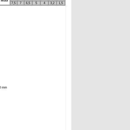
mSS
7,5
7
6,5
5
4
3,2
1,5
50 mm