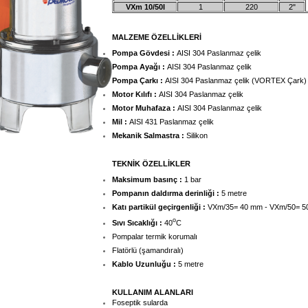
VXm 10/50I
1
220
2"
MALZEME ÖZELLİKLERİ
Pompa Gövdesi :
AISI 304 Paslanmaz çelik
Pompa Ayağı :
AISI 304 Paslanmaz çelik
Pompa Çarkı :
AISI 304 Paslanmaz çelik (VORTEX Çark)
Motor Kılıfı :
AISI 304 Paslanmaz çelik
Motor Muhafaza
:
AISI 304 Paslanmaz çelik
Mil :
AISI 431 Paslanmaz çelik
Mekanik Salmastra :
Silikon
TEKNİK ÖZELLİKLER
Maksimum basınç :
1 bar
Pompanın daldırma derinliği :
5 metre
Katı partikül geçirgenliği :
VXm/35= 40 mm - VXm/50= 
o
Sıvı Sıcaklığı :
40
C
Pompalar termik korumalı
Flatörlü (şamandıralı)
Kablo Uzunluğu :
5 metre
KULLANIM ALANLARI
Foseptik sularda