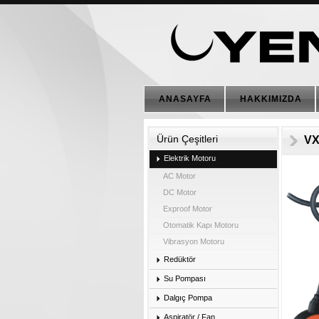
ANASAYFA
HAKKIMIZDA
Ürün Çeşitleri
VX
Elektrik Motoru
AC Motor
DC Motor
Exproof Motor
Otomatik Kapı Motoru
Vibrasyon Motoru
Redüktör
Su Pompası
Dalgıç Pompa
Aspiratör / Fan