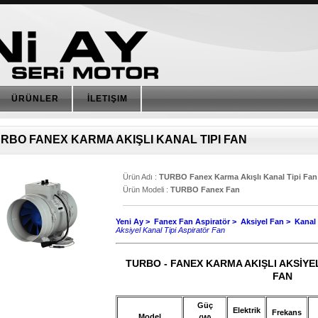
ÜRÜNLER
İLETIŞIM
RBO FANEX KARMA AKIŞLI KANAL TIPI FAN
Ürün Adı :
TURBO Fanex Karma Akışlı Kanal Tipi Fan
Ürün Modeli :
TURBO Fanex Fan
Yeni Ay
>
Fanex Fan Aspiratör >
Aksiyel Fan >
Kanal 
Aksiyel Kanal Tipi Aspiratör Fan
TURBO - FANEX KARMA AKIŞLI AKSİYE
FAN
Güç
Elektrik
Frekans
Model