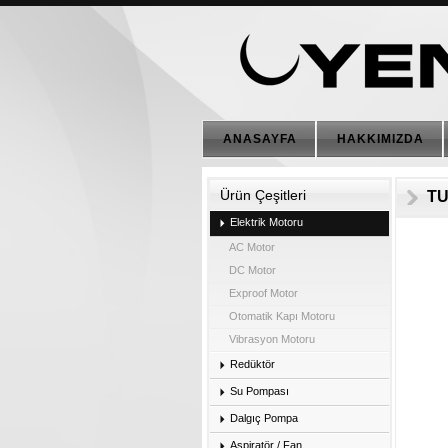
ANASAYFA
HAKKIMIZDA
Ürün Çeşitleri
TU
Elektrik Motoru
AC Motor
DC Motor
Exproof Motor
Otomatik Kapı Motoru
Vibrasyon Motoru
Redüktör
Su Pompası
Dalgıç Pompa
Aspiratör / Fan