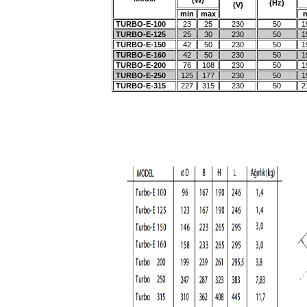
(W)
(Hz)
(V)
min
max
TURBO-E-100
23
25
230
50
1
TURBO-E-125
25
30
230
50
1
TURBO-E-150
42
50
230
50
1
TURBO-E-160
42
50
230
50
1
TURBO-E-200
76
108
230
50
1
TURBO-E-250
125
177
230
50
1
TURBO-E-315
227
315
230
50
2