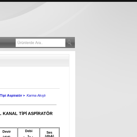
Tipi Aspiratör >
Karma Akışlı
L KANAL TİPİ ASPİRATÖR
Debi
Devir
Ses
(dbA)
3