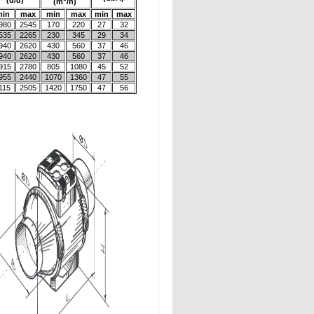
(d/d)
(
m
/h
)
min
max
min
max
min
max
980
2545
170
220
27
32
535
2265
230
345
29
34
940
2620
430
560
37
46
940
2620
430
560
37
46
915
2780
805
1080
45
52
955
2440
1070
1360
47
55
115
2505
1420
1750
47
56